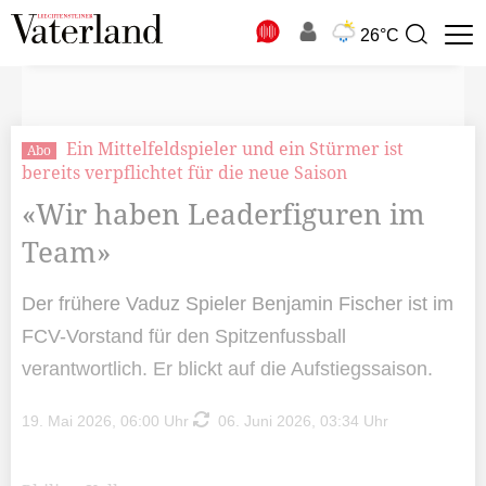
N
26°C
Suchbegriff
zur
Suche
Ein Mittelfeldspieler und ein Stürmer ist
Abo
bereits verpflichtet für die neue Saison
«Wir haben Leaderfiguren im
Team»
Der frühere Vaduz Spieler Benjamin Fischer ist im
FCV-Vorstand für den Spitzenfussball
verantwortlich. Er blickt auf die Aufstiegssaison.
19. Mai 2026, 06:00 Uhr
06. Juni 2026, 03:34 Uhr