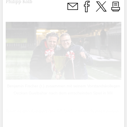
Philipp Kolb
Benjamin Fischer (r.) zusammen mit seinem Vorstandskollegen
Oezkan Guelbahar nach dem entscheinden Spiel in Wil.
Beim ersten Aufstieg des FC Vaduz in die Super League
war Benjamin Fischer 2008 als Spieler dabei. Der heute
45-Jährige ist seit rund eineinhalb Jahren im FCV-