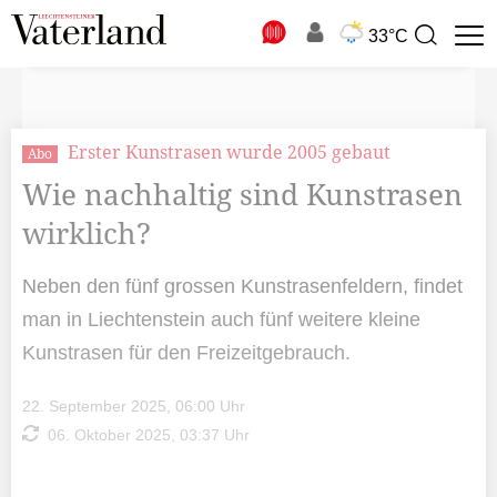
N
33°C
Suchbegriff
zur
Suche
Erster Kunstrasen wurde 2005 gebaut
Abo
Wie nachhaltig sind Kunstrasen
wirklich?
Neben den fünf grossen Kunstrasenfeldern, findet
man in Liechtenstein auch fünf weitere kleine
Kunstrasen für den Freizeitgebrauch.
22. September 2025, 06:00 Uhr
06. Oktober 2025, 03:37 Uhr