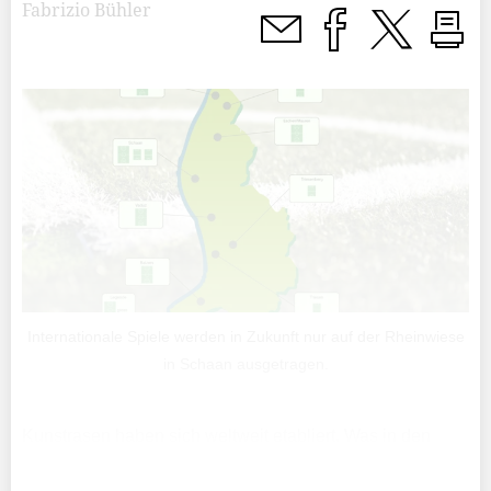
Fabrizio Bühler
Internationale Spiele werden in Zukunft nur auf der Rheinwiese
in Schaan ausgetragen.
Kunstrasen haben sich weltweit etabliert. Was in den
1980er-Jahren noch als fragwürdiger Ersatz für echten
Rasen galt, ist heute ein fester Bestandteil der