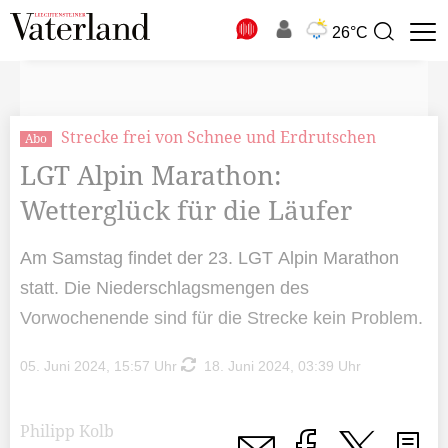
N
26°C
Suchbegriff
zur
Suche
Strecke frei von Schnee und Erdrutschen
Abo
LGT Alpin Marathon:
Wetterglück für die Läufer
Am Samstag findet der 23. LGT Alpin Marathon
statt. Die Niederschlagsmengen des
Vorwochenende sind für die Strecke kein Problem.
05. Juni 2024, 15:57 Uhr
18. Juni 2024, 03:39 Uhr
Philipp Kolb