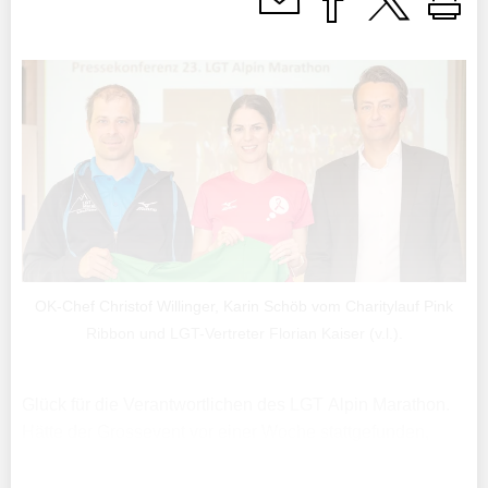
OK-Chef Christof Willinger, Karin Schöb vom Charitylauf Pink
Ribbon und LGT-Vertreter Florian Kaiser (v.l.).
Glück für die Verantwortlichen des LGT Alpin Marathon.
Hätte der Grossevent vor einer Woche stattgefunden,
wären die kurzfristigen Anmeldungen wohl bescheiden
ausgefallen und mit den grossen Niederschlagsmengen