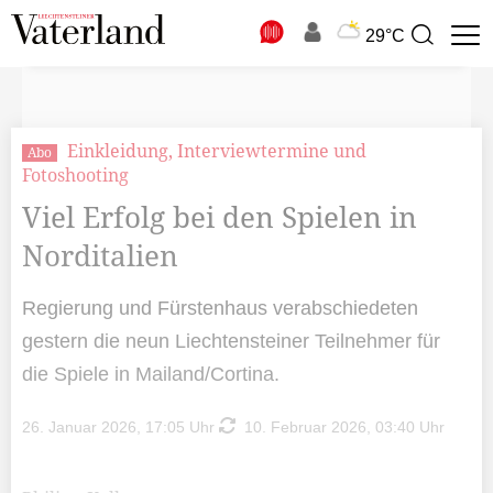
N
29°C
Suchbegriff
zur
Suche
Einkleidung, Interviewtermine und
Abo
Fotoshooting
Viel Erfolg bei den Spielen in
Norditalien
Regierung und Fürstenhaus verabschiedeten
gestern die neun Liechtensteiner Teilnehmer für
die Spiele in Mailand/Cortina.
26. Januar 2026, 17:05 Uhr
10. Februar 2026, 03:40 Uhr