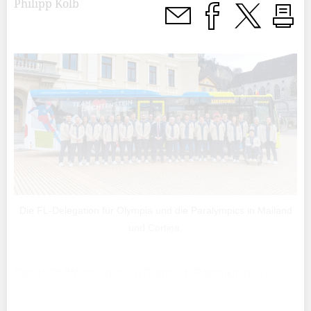
Philipp Kolb
Die FL-Delegation für Olympia und die Paralympics in Mailand
und Cortina.
Seit 1936 (Winterspiele in Garmisch-Partenkirchen)
beschickt Liechtenstein die Olympischen Spiele mit
Athleten. Hubert Nägele und Franz Schädler starteten