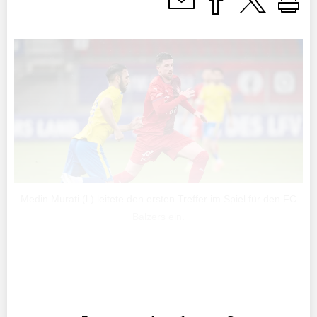
Medin Murati (l.) leitete den ersten Treffer im Spiel für den FC
Balzers ein.
Ein frischer Wind weht durchs Rheinpark Stadion, wo
sich das 78. Liechtensteiner Cupfinale zu einer Partie mit
ungeahntem Spannungsbogen entwickelt.