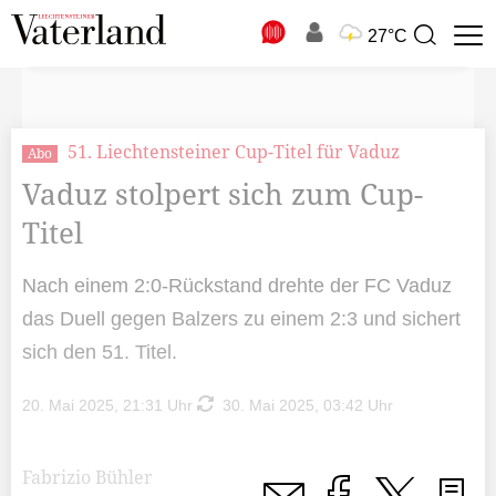
N
27°C
Suchbegriff
zur
Suche
51. Liechtensteiner Cup-Titel für Vaduz
Abo
Vaduz stolpert sich zum Cup-
Titel
Nach einem 2:0-Rückstand drehte der FC Vaduz
das Duell gegen Balzers zu einem 2:3 und sichert
sich den 51. Titel.
20. Mai 2025, 21:31 Uhr
30. Mai 2025, 03:42 Uhr
Fabrizio Bühler