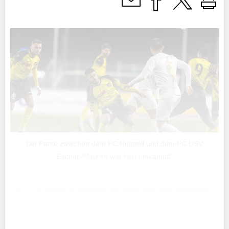
Die Partie zwischen dem FC Ruggell und dem FC USV
Eschen/Mauren war hart umkämpft.
Der Cup-Abend in Ruggell bot alles, was ein intensives
Viertelfinal-Duell ausmacht: Kampf, Emotionen,
Wetterkapriolen – und am Ende einen Favoriten, der sich
mit Geduld und Cleverness durchsetzte.