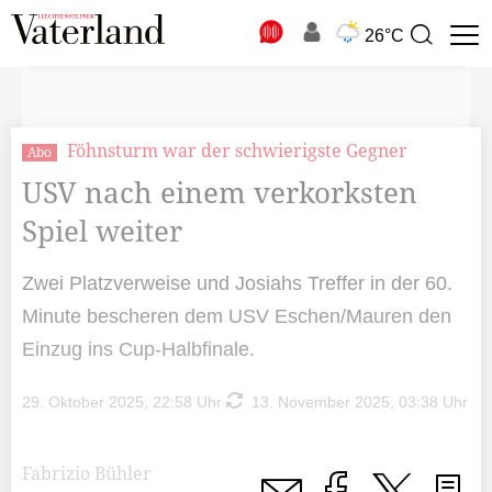
N
26°C
Suchbegriff
zur
Suche
Föhnsturm war der schwierigste Gegner
Abo
USV nach einem verkorksten
Spiel weiter
Zwei Platzverweise und Josiahs Treffer in der 60.
Minute bescheren dem USV Eschen/Mauren den
Einzug ins Cup-Halbfinale.
29. Oktober 2025, 22:58 Uhr
13. November 2025, 03:38 Uhr
Fabrizio Bühler