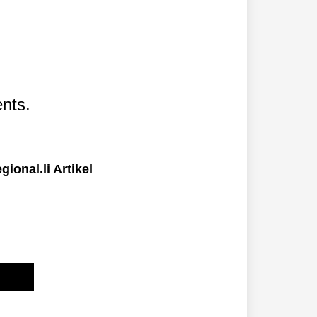
nts.
ional.li Artikel