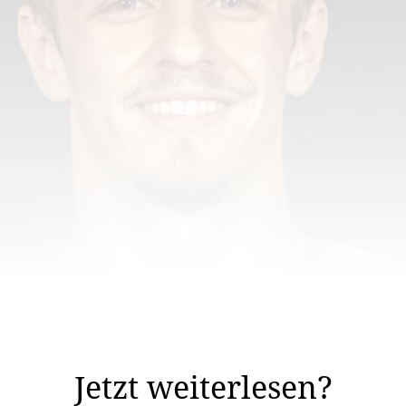
and David Weber früh seine Leidenschaft für den Fussba
schaften des LFV durchlief.
Jetzt weiterlesen?