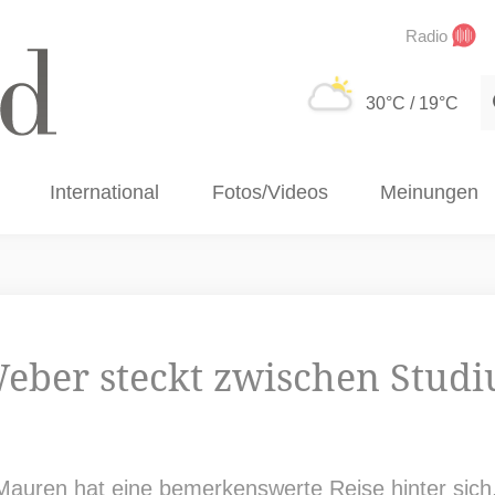
Radio
S
30°C
/ 19°C
International
Fotos/Videos
Meinungen
eber steckt zwischen Stud
uren hat eine bemerkenswerte Reise hinter sich,