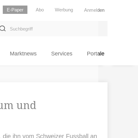
E-Paper
Abo
Werbung
Anmelden
uchbegriff
Marktnews
Services
Portale
ium und
 die ihn vom Schweizer Fussball an