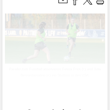
Parallel zum Fussball absolvieren Felicia Frick (l.) und Julia
Benneckenstein (r.) ein Studium in den USA.
Der Frauenfussball boomt weltweit – doch nur wenige
Länder haben ihn so früh ernst genommen und so
professionell gefördert wie die USA.