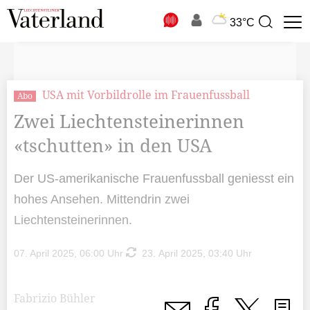
N
33°C
Suchbegriff
zur
Suche
USA mit Vorbildrolle im Frauenfussball
Abo
Zwei Liechtensteinerinnen
«tschutten» in den USA
Der US-amerikanische Frauenfussball geniesst ein
hohes Ansehen. Mittendrin zwei
Liechtensteinerinnen.
07. April 2025, 06:00 Uhr
23. April 2025, 03:40 Uhr
Fabrizio Bühler