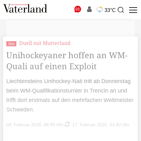
N
33°C
Suchbegriff
zur
Suche
Duell mit Mutterland
Abo
Unihockeyaner hoffen an WM-
Quali auf einen Exploit
Liechtensteins Unihockey-Nati tritt ab Donnerstag
beim WM-Qualifikationsturnier in Trencin an und
trifft dort erstmals auf den mehrfachen Weltmeister
Schweden.
04. Februar 2026, 06:00 Uhr
17. Februar 2026, 03:40 Uhr