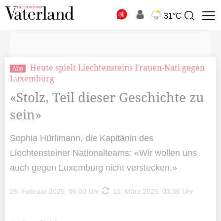
N
31°C
Suchbegriff
zur
Suche
Heute spielt Liechtensteins Frauen-Nati gegen
Abo
Luxemburg
«Stolz, Teil dieser Geschichte zu
sein»
Sophia Hürlimann, die Kapitänin des
Liechtensteiner Nationalteams: «Wir wollen uns
auch gegen Luxemburg nicht verstecken.»
25. Februar 2025, 06:00 Uhr
11. März 2025, 03:36 Uhr