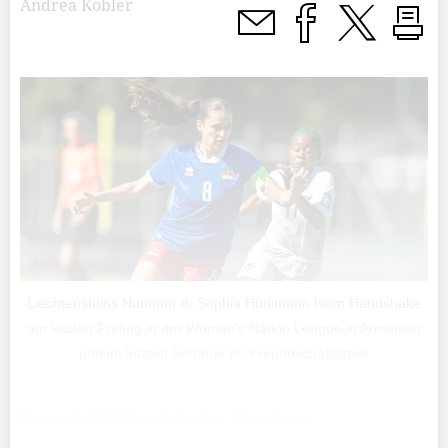
Andrea Kobler
Liechtensteins Nummer 8, Sophia Hürlimann beim Handshake
am letzten Freitag in der Women’s Nation League in Armenien
und im letzten Sommer im Freundschaftsspiel
Das erste Pflichtspiel des Liechtensteiner
Frauennationalteams ist Geschichte. «In Erinnerung