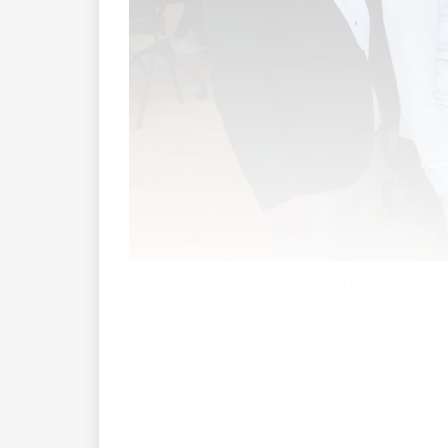
Der LOC-Vorstand mit Urban Laupper, Julia H
Die Delegiertenversammlung des Liech
Traktandenliste umfasste zwar Wahlen b