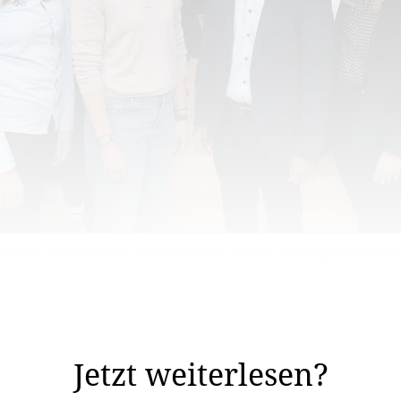
assler, Johanna Heeb, Präsident Stefan Marxer, Vizepräsidentin Prinzes
tenstein Olympic Committee (LOC) am Dienstagabend wa
ei verschiedenen Gremien (inklusive Vorstand und Präsid
Jetzt weiterlesen?