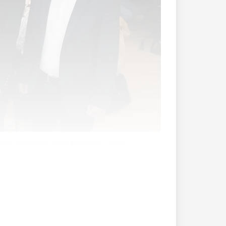
sin Anunciata sowie Benjamin Fischer (v.l.).
rf keine grosse Wellen. Die
ent), ...