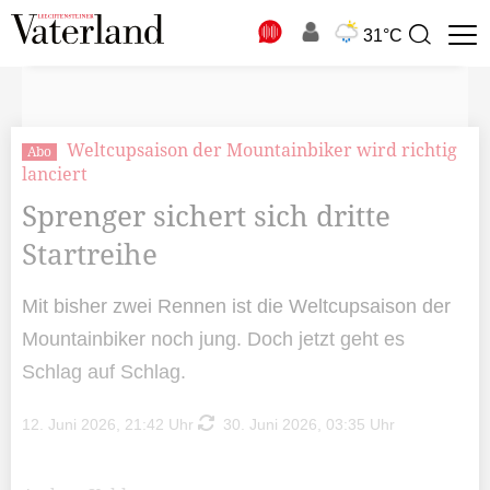
N
31°C
Suchbegriff
zur
Suche
Weltcupsaison der Mountainbiker wird richtig
Abo
lanciert
Sprenger sichert sich dritte
Startreihe
Mit bisher zwei Rennen ist die Weltcupsaison der
Mountainbiker noch jung. Doch jetzt geht es
Schlag auf Schlag.
12. Juni 2026, 21:42 Uhr
30. Juni 2026, 03:35 Uhr