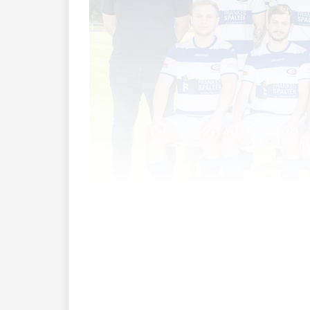
Umbruch beim FC Schaan: Ein neuer Tra
einige Spielerabgänge mit sich.