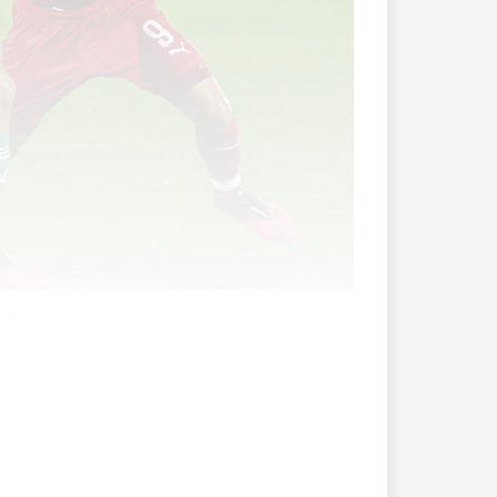
eg).
e Saison weitergeht, wurde seit Ende