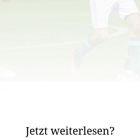
gell entschied das Derby gegen Vaduz II diese Saison für sich (2:1-Si
 pur». Trotz langer Ungewissheit, ob und wie die laufend
ch beim Kader hat sich einiges ...
Jetzt weiterlesen?