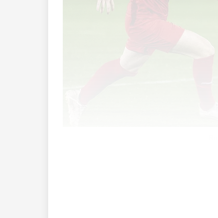
Rug
In Ruggell freut man sich auf «Fussball
Januar voller Motivation trainiert und au