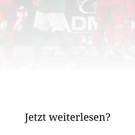
ich: Der Ruggeller Nationalspieler Martin Büchel (grün) hatte kurz v
g, denn Ruggells Philippe Erne stellte bereits in der 3
n Erne (in den gegnerischen Strafraum) Freund und ...
Jetzt weiterlesen?