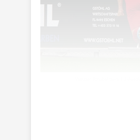
Vaduzer Torjubel beim 1:1-Ausgle
Das Derby begann mit einem Paukenschla
glimpflich davon, weil ein Freistoss vo