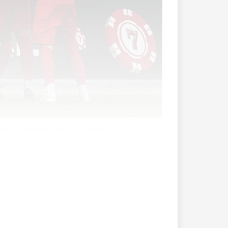
or dem Pausenpfiff das Nachsehen.
. Minute auf 1:0. Vaduz kam damit