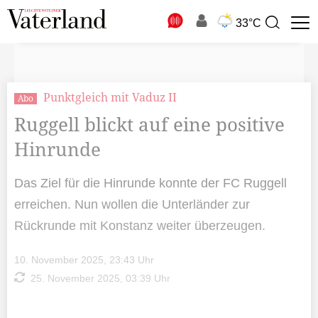
N
33°C
Suchbegriff
zur
Suche
Punktgleich mit Vaduz II
Abo
Ruggell blickt auf eine positive
Hinrunde
Das Ziel für die Hinrunde konnte der FC Ruggell
erreichen. Nun wollen die Unterländer zur
Rückrunde mit Konstanz weiter überzeugen.
10. November 2025, 23:43 Uhr
25. November 2025, 03:39 Uhr