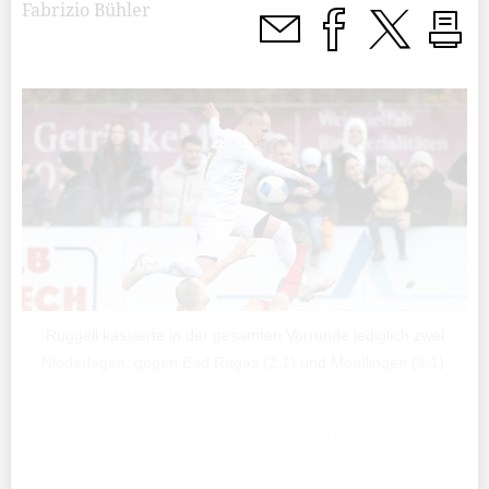
Fabrizio Bühler
Ruggell kassierte in der gesamten Vorrunde lediglich zwei
Niederlagen, gegen Bad Ragaz (2:1) und Montlingen (3:1).
Der FC Ruggell geht mit einem positiven Gefühl in die
Winterpause der 2. Liga. Nach dem Aufstieg im Vorjahr
hat die Mannschaft unter Trainer Vito Troisio eine solide