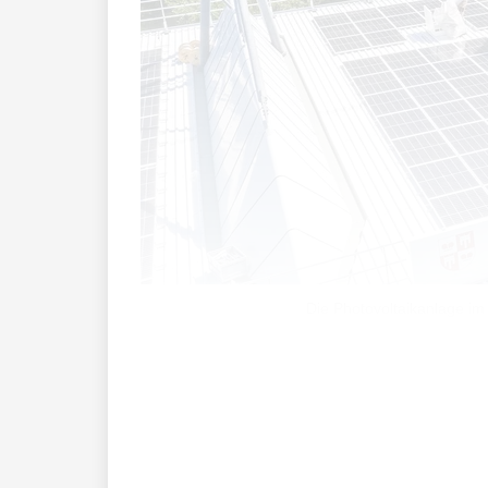
Die Photovoltaikanlage im
Die Gemeine Vaduz geht davon aus, das
Rasenheizung im Rheinpark Stadion ben