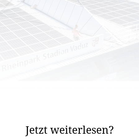
 Rheinpark Stadion ist seit September 2020 in Betrieb und erzeugte b
s pro Jahr maximal 482 Megawattstunden (MWh, gleich 48
ötigt werden.
Jetzt weiterlesen?