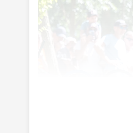
Dieses Ergebnis hätte Romano Püntener 
einzige Olympia-Athlet aus Liechtenstei