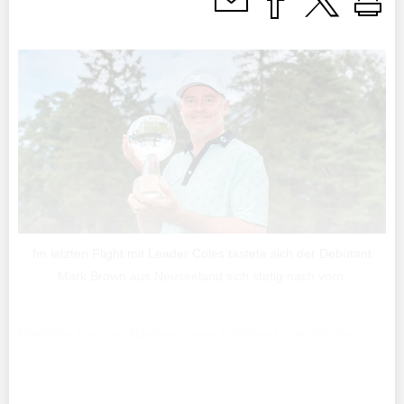
Im letzten Flight mit Leader Coles tastete sich der Debütant
Mark Brown aus Neuseeland sich stetig nach vorn.
Perfekte äussere Bedingungen bildeten beim 29. Swiss
Seniors Open in Bad Ragaz die Basis für tiefe Scores.
Die 60 Professionals im Feld des mit 350‘000 Euro
dotierten Legends Tour Events nutzten vom 11. bis 13.