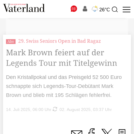
N
26°C
Suchbegriff
zur
Suche
29. Swiss Seniors Open in Bad Ragaz
Abo
Mark Brown feiert auf der
Legends Tour mit Titelgewinn
Den Kristallpokal und das Preisgeld 52 500 Euro
schnappte sich Legends-Tour-Debütant Mark
Brown und blieb mit 195 Schlägen fehlerfrei.
14. Juli 2025, 06:00 Uhr
02. August 2025, 03:37 Uhr