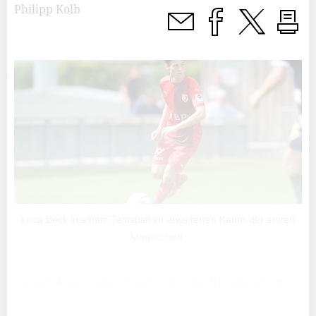
Philipp Kolb
Luca Beck in einem Testspiel im erweiterten Kader der ersten
Mannschaft.
Gestern Abend unterschrieb er bei den Rheintalern, die
auch Simeon Weber vom FC Vaduz engagiert haben,