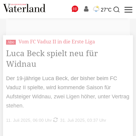
N
27°C
Suchbegriff
zur
Suche
Vom FC Vaduz II in die Erste Liga
Abo
Luca Beck spielt neu für
Widnau
Der 19-jährige Luca Beck, der bisher beim FC
Vaduz II spielte, wird kommende Saison für
Aufsteiger Widnau, zwei Ligen höher, unter Vertrag
stehen.
11. Juli 2025, 06:00 Uhr
31. Juli 2025, 03:37 Uhr