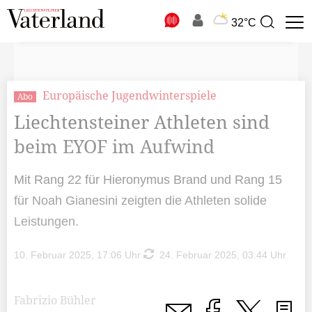
N
32°C
Suchbegriff
zur
Suche
Europäische Jugendwinterspiele
Abo
Liechtensteiner Athleten sind
beim EYOF im Aufwind
Mit Rang 22 für Hieronymus Brand und Rang 15
für Noah Gianesini zeigten die Athleten solide
Leistungen.
10. Februar 2025, 17:06 Uhr
24. Februar 2025, 03:44 Uhr
Fabrizio Bühler