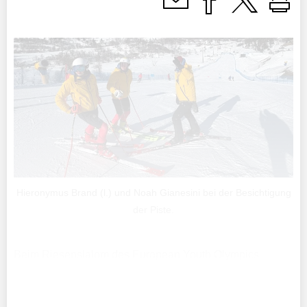
Hieronymus Brand (l.) und Noah Gianesini bei der Besichtigung
der Piste.
Beim Riesenslalom des European Youth Olympics
Festival (EYOF) 2025 in Bakuriani (Georgien) konnten
sich die jungen Liechtensteiner Ski-Athleten
eindrucksvoll präsentieren.