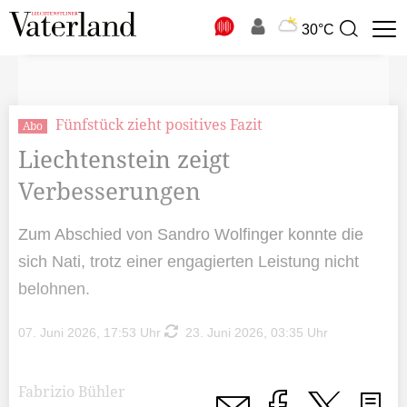
N
30°C
Suchbegriff
zur
Suche
Fünfstück zieht positives Fazit
Abo
Liechtenstein zeigt
Verbesserungen
Zum Abschied von Sandro Wolfinger konnte die
sich Nati, trotz einer engagierten Leistung nicht
belohnen.
07. Juni 2026, 17:53 Uhr
23. Juni 2026, 03:35 Uhr
Fabrizio Bühler