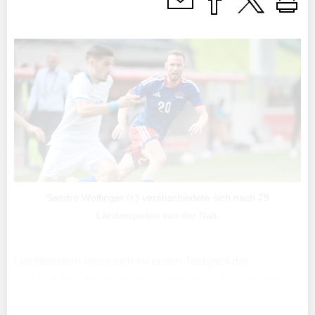
Sandro Wolfinger (r.) verabschiedete sich nach 79
Länderspielen von der Nati.
Liechtenstein muss sich im ersten Testspiel der
Verbandsgeschichte gegen Zypern mit 2:0 geschlagen
geben. Vor 878 Zuschauern im Rheinpark Stadion zeigte
die Mannschaft von Konrad Fünfstück über weite