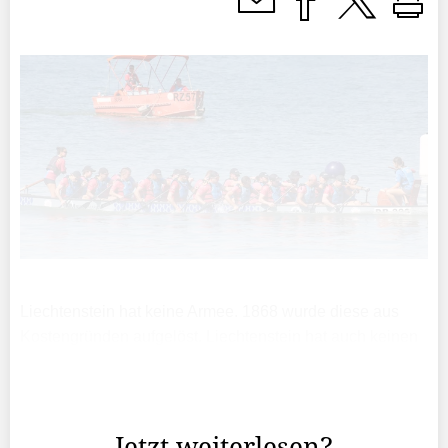
Liechtenstein hat keine Armee. 1868 wurde diese aus
Kostengründen aufgelöst. Liechtenstein hat auch keinen
Meeranschluss und dennoch gibt es eine Gruppe
Männer, die dreimal die Woche trainiert und unter dem
Namen ...
Jetzt weiterlesen?