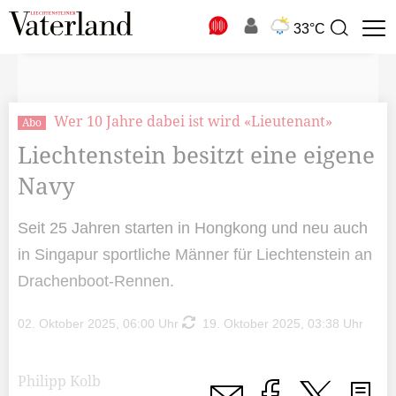
N
33°C
Suchbegriff
zur
Suche
Wer 10 Jahre dabei ist wird «Lieutenant»
Abo
Liechtenstein besitzt eine eigene
Navy
Seit 25 Jahren starten in Hongkong und neu auch
in Singapur sportliche Männer für Liechtenstein an
Drachenboot-Rennen.
02. Oktober 2025, 06:00 Uhr
19. Oktober 2025, 03:38 Uhr
Philipp Kolb