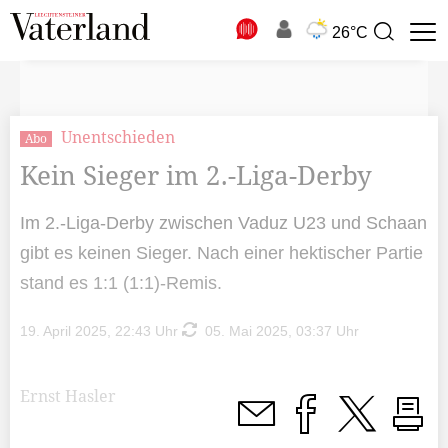
N
26°C
Suchbegriff
zur
Suche
Unentschieden
Abo
Kein Sieger im 2.-Liga-Derby
Im 2.-Liga-Derby zwischen Vaduz U23 und Schaan
gibt es keinen Sieger. Nach einer hektischer Partie
stand es 1:1 (1:1)-Remis.
19. April 2025, 22:43 Uhr
05. Mai 2025, 03:37 Uhr
Ernst Hasler