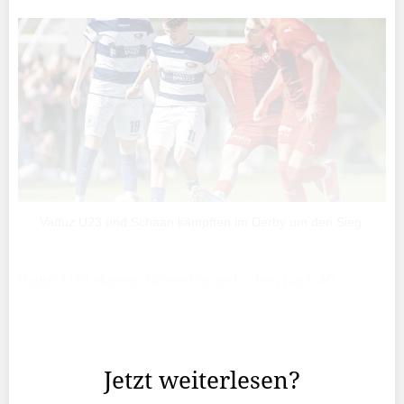
Vaduz U23 und Schaan kämpften im Derby um den Sieg.
Vaduz U23 startete zielstrebig und schon nach 40
Sekunden klärte ­Pires auf der Torlinie in extremis. Wenig
später war es Gästekeeper Strunk, der einen Kindle-
Schrägschuss (8.) abwehrte.
Jetzt weiterlesen?