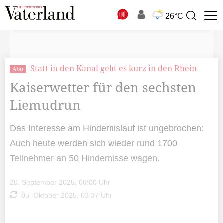
N
26°C
Suchbegriff
zur
Suche
Statt in den Kanal geht es kurz in den Rhein
Abo
Kaiserwetter für den sechsten
Liemudrun
Das Interesse am Hindernislauf ist ungebrochen:
Auch heute werden sich wieder rund 1700
Teilnehmer an 50 Hindernisse wagen.
20. September 2025, 06:00 Uhr
05. Oktober 2025, 03:37 Uhr