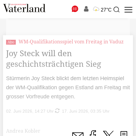
N
27°C
Suchbegriff
zur
Suche
WM-Qualifikationsspiel vom Freitag in Vaduz
Abo
Joy Steck will den
geschichtsträchtigen Sieg
Stürmerin Joy Steck blickt dem letzten Heimspiel
der WM-Qualifikation gegen Estland am Freitag mit
grosser Vorfreude entgegen.
02. Juni 2026, 14:27 Uhr
17. Juni 2026, 03:35 Uhr
Andrea Kobler