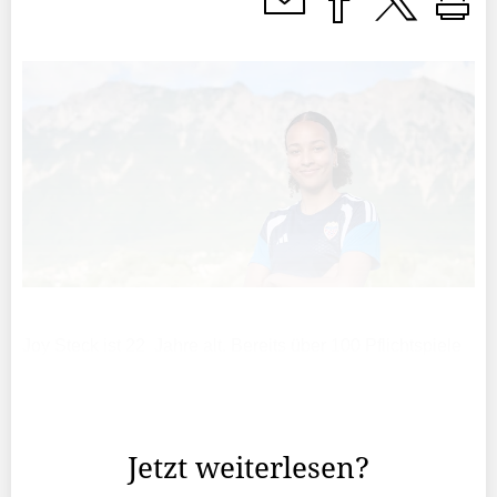
Joy Steck ist 22 Jahre alt. Bereits über 100 Pflichtspiele
absolvierte sie für den FC Aarau in der Women’s Super
League. Am 3. März folgte ihr Debüt im Liechtensteiner
Nationalteam.
Jetzt weiterlesen?