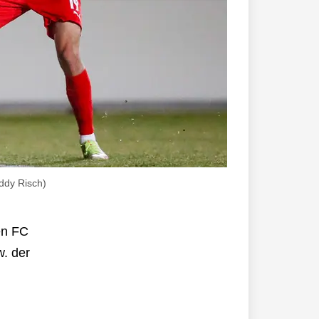
Eddy Risch)
en FC
w. der