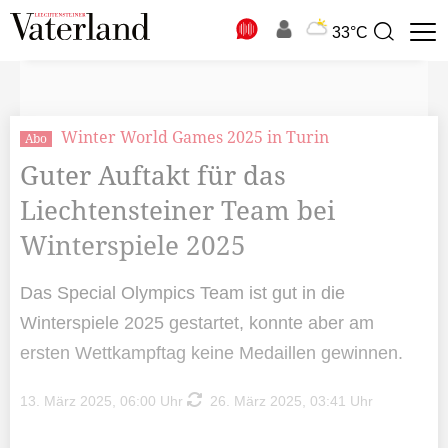
N
33°C
Suchbegriff
zur
Suche
Winter World Games 2025 in Turin
Abo
Guter Auftakt für das
Liechtensteiner Team bei
Winterspiele 2025
Das Special Olympics Team ist gut in die
Winterspiele 2025 gestartet, konnte aber am
ersten Wettkampftag keine Medaillen gewinnen.
13. März 2025, 06:00 Uhr
26. März 2025, 03:41 Uhr