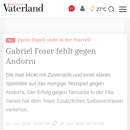
N
27°C
Suchbegriff
zur
Suche
Justin Ospelt steht in der Startelf
Abo
Gabriel Foser fehlt gegen
Andorra
Die Nati blickt mit Zuversicht und einer klaren
Spielidee auf das morgige Testspiel gegen
Andorra. Der Erfolg gegen Tansania in der Fifa
Series hat dem Team zusätzliches Selbstvertrauen
verliehen.
03. Juni 2026, 19:03 Uhr
18. Juni 2026, 03:34 Uhr