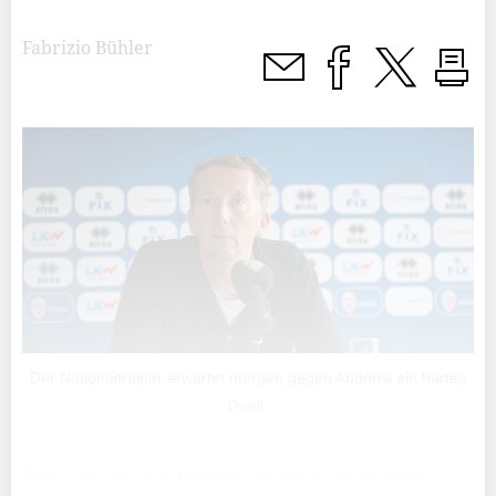
Fabrizio Bühler
Der Nationaltrainer erwartet morgen gegen Andorra ein hartes
Duell.
Personell kann Liechtenstein für das morgige Duell