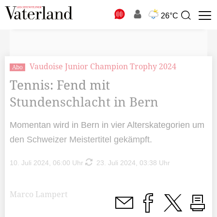
N
26°C
Suchbegriff
zur
Suche
Vaudoise Junior Champion Trophy 2024
Abo
Tennis: Fend mit
Stundenschlacht in Bern
Momentan wird in Bern in vier Alterskategorien um
den Schweizer Meistertitel gekämpft.
10. Juli 2024, 06:00 Uhr
23. Juli 2024, 03:38 Uhr
Marco Lampert