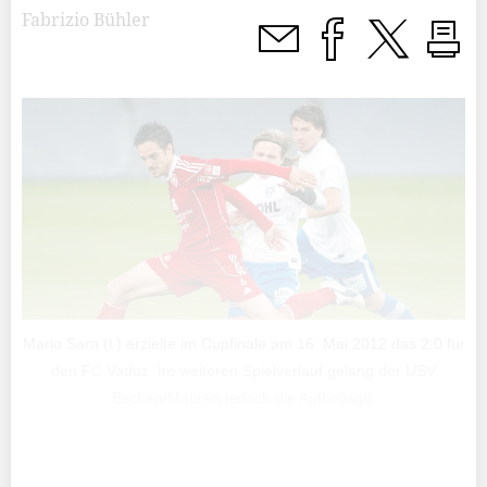
Fabrizio Bühler
Mario Sara (l.) erzielte im Cupfinale am 16. Mai 2012 das 2:0 für
den FC Vaduz. Im weiteren Spielverlauf gelang der USV
Eschen/Mauren jedoch die Aufholjagd.
Die Finalspiele im Liechtensteiner Cup meist einseitig