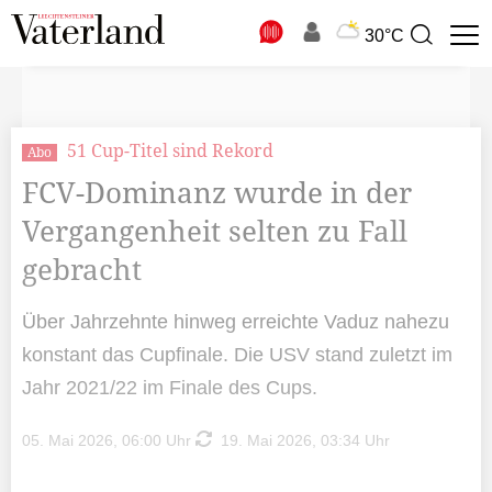
N
30°C
Suchbegriff
zur
Suche
51 Cup-Titel sind Rekord
Abo
FCV-Dominanz wurde in der
Vergangenheit selten zu Fall
gebracht
Über Jahrzehnte hinweg erreichte Vaduz nahezu
konstant das Cupfinale. Die USV stand zuletzt im
Jahr 2021/22 im Finale des Cups.
05. Mai 2026, 06:00 Uhr
19. Mai 2026, 03:34 Uhr