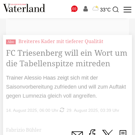
N
33°C
Suchbegriff
zur
Suche
Breiteres Kader mit tieferer Qualität
Abo
FC Triesenberg will ein Wort um
die Tabellenspitze mitreden
Trainer Alessio Haas zeigt sich mit der
Saisonvorbereitung zufrieden und will zum Auftakt
gegen Lumnezia gleich voll angreifen.
14. August 2025, 06:00 Uhr
29. August 2025, 03:39 Uhr
Fabrizio Bühler