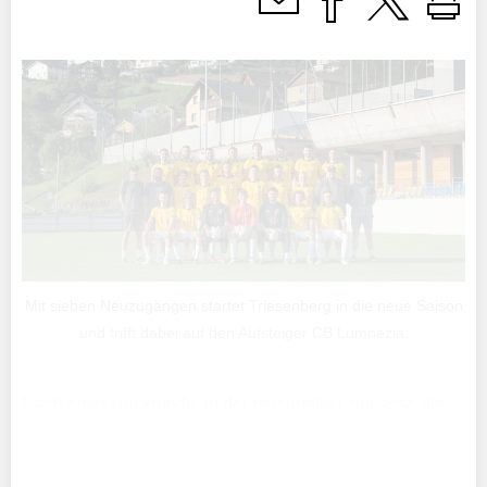
Mit sieben Neuzugängen startet Triesenberg in die neue Saison
und trifft dabei auf den Aufsteiger CB Lumnezia.
Nach einer Rückrunde, in der personelle Engpässe die
«Bärger» immer wieder ausbremsten und vor
Schwierigkeiten stellten, kann Trainer Alessio Haas nun
endlich auf einen Kader bauen, der in der Breite und ...