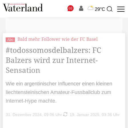
N
29°C
Suchbegriff
zur
Suche
Bald mehr Follower wie der FC Basel
Abo
#todossomosdelbalzers: FC
Balzers wird zur Internet-
Sensation
Wie ein argentinischer Influencer einen kleinen
liechtensteinischen Amateur-Fussballclub zum
Internet-Hype machte.
31. Dezember 2024, 09:06 Uhr
19. Januar 2025, 03:36 Uhr