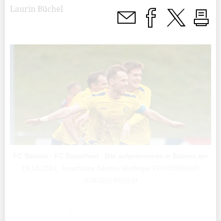
Laurin Büchel
FC Balzers - FC Bazenheid , Bild aufgenommen in Balzers am
19.10.2024; Torschütze Sandro Wolfinger FOTO©RIGHT:
JÜRGEN POSCH
Der FC Balzers, der Fussballverein aus dem Süden