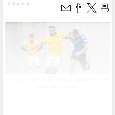
Philipp Kolb
Beim Derby zwischen Triesenberg und Triesen am Wochenende
ging es heftig zu und her.
Am Wochenende duellierten sich in der 3. Liga die
beiden Nachbarsvereine Triesenberg und Triesen. Ein