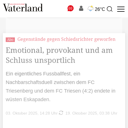
N
26°C
Suchbegriff
zur
Suche
Gegenstände gegen Schiedsrichter geworfen
Abo
Emotional, provokant und am
Schluss unsportlich
Ein eigentliches Fussballfest, ein
Nachbarschaftsduell zwischen dem FC
Triesenberg und dem FC Triesen (4:2) endete in
wüsten Eskapaden.
03. Oktober 2025, 14:28 Uhr
19. Oktober 2025, 03:38 Uhr