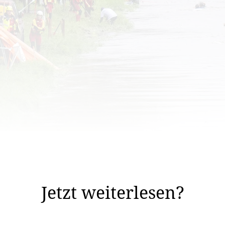
nd Hindernisläufer machten also noch einen Rückzieher,
n auch verständlich war.
Jetzt weiterlesen?