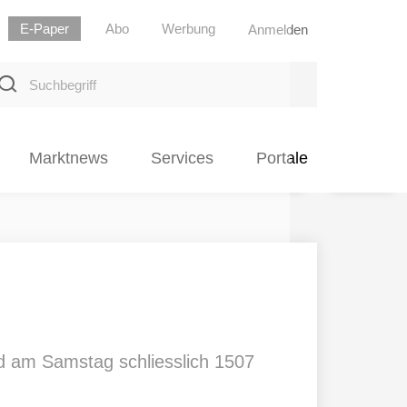
E-Paper
Abo
Werbung
Anmelden
uchbegriff
Marktnews
Services
Portale
nd am Samstag schliesslich 1507