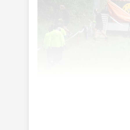
193 potenzielle Hindernisläuferinnen u
sehr tiefen Temperaturen und viel Rege