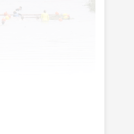
 was aufgrund des Wetterumsturzes mit