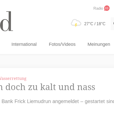
Radio
S
27°C
/ 18°C
International
Fotos/Videos
Meinungen
Wasserrettung
n doch zu kalt und nass
n Bank Frick Liemudrun angemeldet – gestartet si