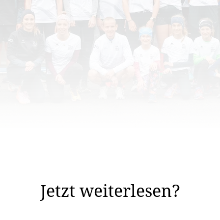
jung, wurde erst Anfangs Jahr gegründet, zählt aber bereits über 50 Mi
ote wie sie der neue Verein «run+more 2025» anbietet s
Jetzt weiterlesen?