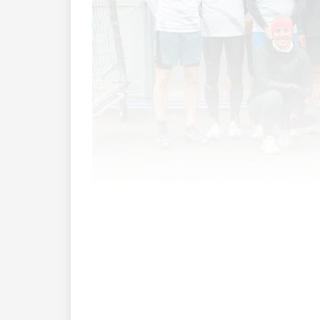
Der Verein «run+more 2025» ist noch ganz 
In der heutigen Gesellschaft sind Angeb