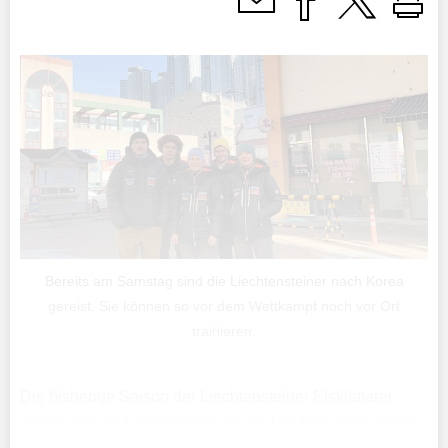
Bereits am Samstag sind die Liechtensteiner nach Korea
gereist. Sie können so vor dem Wettkampf noch vor Ort
trainieren.
Die bisherige Saison der Liechtensteiner Eiskletterer
spielte sich im Continental Cup ab. Die Resultate waren
überzeugend und gemäss Trainer Harry Benz haben die