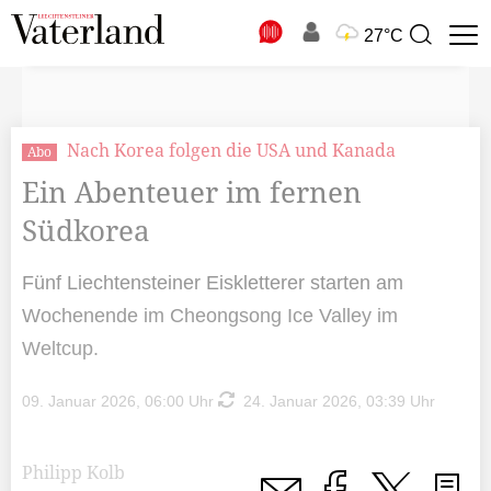
N
27°C
Suchbegriff
zur
Suche
Nach Korea folgen die USA und Kanada
Abo
Ein Abenteuer im fernen
Südkorea
Fünf Liechtensteiner Eiskletterer starten am
Wochenende im Cheongsong Ice Valley im
Weltcup.
09. Januar 2026, 06:00 Uhr
24. Januar 2026, 03:39 Uhr
Philipp Kolb