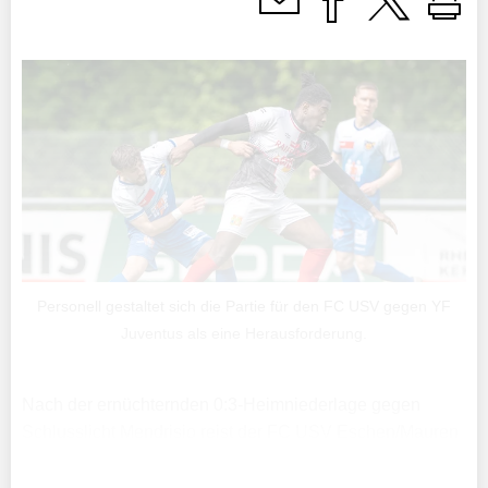
Personell gestaltet sich die Partie für den FC USV gegen YF
Juventus als eine Herausforderung.
Nach der ernüchternden 0:3-Heimniederlage gegen
Schlusslicht Mendrisio reist der FC USV Eschen/Mauren
heute nach Zürich, wo um 16 Uhr die anspruchsvolle
Auswärtspartie gegen YF Juventus auf dem Programm