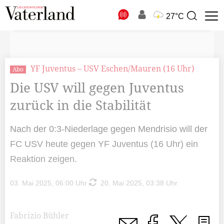
N
27°C
Suchbegriff
zur
Suche
YF Juventus – USV Eschen/Mauren (16 Uhr)
Abo
Die USV will gegen Juventus
zurück in die Stabilität
Nach der 0:3-Niederlage gegen Mendrisio will der
FC USV heute gegen YF Juventus (16 Uhr) ein
Reaktion zeigen.
03. Mai 2025, 06:00 Uhr
20. Mai 2025, 03:38 Uhr
Fabrizio Bühler