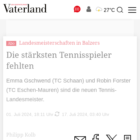
N
27°C
Suchbegriff
zur
Suche
Landesmeisterschaften in Balzers
Abo
Die stärksten Tennisspieler
fehlten
Emma Gschwend (TC Schaan) und Robin Forster
(TC Eschen-Mauren) sind die neuen Tennis-
Landesmeister.
01. Juli 2024, 18:11 Uhr
17. Juli 2024, 03:40 Uhr
Philipp Kolb