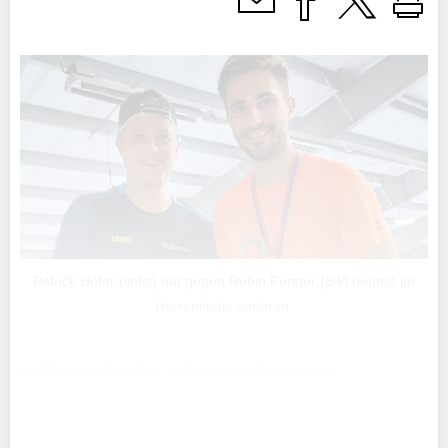
Patrick Hofer (links) hat gegen Robin Forster (Bild rechts) im
Herrenfinale verloren.
In Abwesenheit der stärksten Liechtensteiner
Tennisspieler wie Kathinka von Deichmann, Sylvie Zünd,
Moritz Glauser und Serafin Zünd fand am Wochenende in
Balzers die Tennis-Landesmeisterschaft statt.