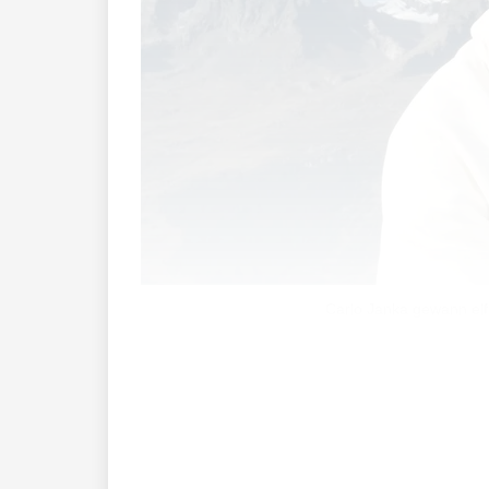
Carlo Janka gewann elf
Carlo Janka, der diesjährige Skiweltcup 
Rücktritt.