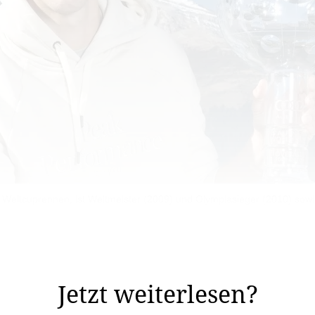
 Weltcuprennen, ist Weltmeister (2009) und Olympiasieger (2010) sow
ist der dritte, an dem Sie nicht mehr am Start stehen. D
Jetzt weiterlesen?