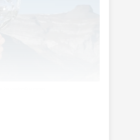
ie Gesamtweltcupsieger.
iverse Skistars geben ihren Rücktritt vom