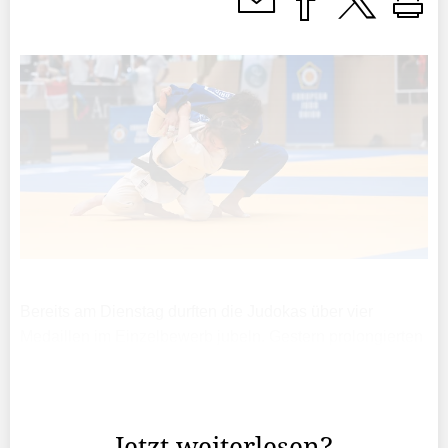
Bereits am Dienstag durften die Judokas über vier
Medaillen im Einzelbewerb jubeln. Gestern prolongierten
die Athletinnen und Athleten diesen Erfolgs­lauf. Zwei
Medaillen fügten sie ihrer Sammlung im Teambewerb
hinzu.
Jetzt weiterlesen?