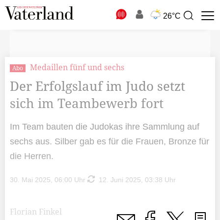
N
26°C
Suchbegriff
zur
Suche
Medaillen fünf und sechs
Abo
Der Erfolgslauf im Judo setzt
sich im Teambewerb fort
Im Team bauten die Judokas ihre Sammlung auf
sechs aus. Silber gab es für die Frauen, Bronze für
die Herren.
30. Mai 2025, 06:00 Uhr
12. Juni 2025, 03:38 Uhr
Florian Finkel