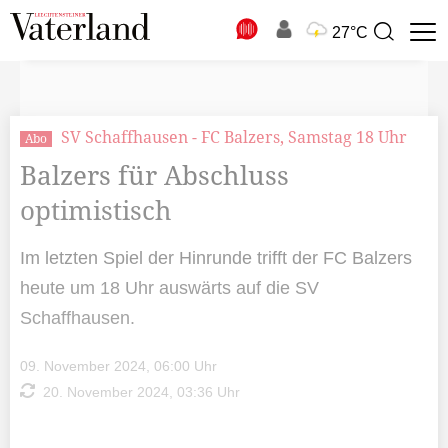
N
27°C
Suchbegriff
zur
Suche
SV Schaffhausen - FC Balzers, Samstag 18 Uhr
Abo
Balzers für Abschluss
optimistisch
Im letzten Spiel der Hinrunde trifft der FC Balzers
heute um 18 Uhr auswärts auf die SV
Schaffhausen.
09. November 2024, 06:00 Uhr
20. November 2024, 03:36 Uhr