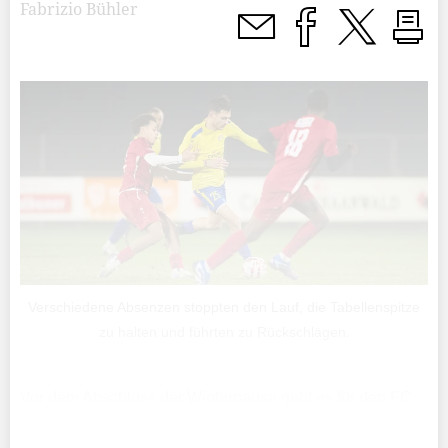
Fabrizio Bühler
Verschiedene Absenzen stoppten den Lauf, die Tabellenspitze
zu halten und führten zu Rückschlägen.
Vor dem Abschluss der Winterpause geht es für den FC
Balzers auswärts gegen die SV Schaffhausen. Auf dem
Sportplatz «Bühl» haben die Balzner noch eine