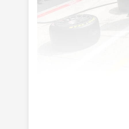
«Es ist das wichtigste Rennen der Saiso
Stunden-Rennens in Le Mans deutlich h