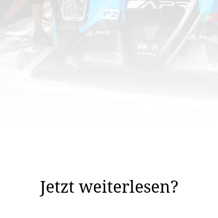
n. Le Mans will jeder gewinnen.» Matthias Kaiser stellt
eraus.
Jetzt weiterlesen?