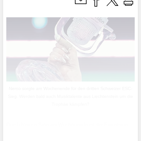
Nemo sorgte am Wochenende für den dritten Schweizer ESC-
Sieg. Werden bald auch Musiktalente aus Liechtenstein um die
Trophäe kämpfen?
Durch Nemos Sieg am Wochenende ist der Eurovision
Song Contest (ESC) in der Schweiz aktuell in aller
Munde. Auch in Liechtenstein ist die Aufmerksamkeit