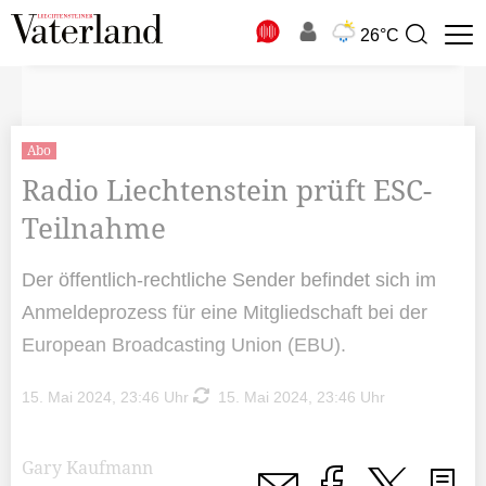
N
26°C
Suchbegriff
zur
Suche
Abo
Radio Liechtenstein prüft ESC-
Teilnahme
Der öffentlich-rechtliche Sender befindet sich im
Anmeldeprozess für eine Mitgliedschaft bei der
European Broadcasting Union (EBU).
15. Mai 2024, 23:46 Uhr
15. Mai 2024, 23:46 Uhr
Gary Kaufmann