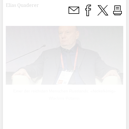
Elias Quaderer
Einer der reichsten Menschen Russlands: «Nickelkönig»
Wladimir Potanin.
Schon wieder: Kurz vor Beginn des G7-Gipfels in Italien
haben die USA vergangene Woche ein neues