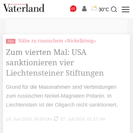
N
30°C
Suchbegriff
zur
Suche
Nähe zu russischem «Nickelkönig»
Abo
Zum vierten Mal: USA
sanktionieren vier
Liechtensteiner Stiftungen
Grund für die Massnahmen sind Verbindungen
zum russischen Nickel-Magnaten Potanin. In
Liechtenstein ist der Oligarch nicht sanktioniert.
19. Juni 2024, 06:00 Uhr
07. Juli 2024, 03:37 Uhr