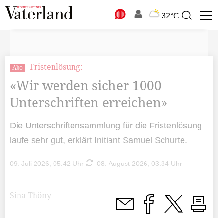
N
32°C
Suchbegriff
zur
Suche
Fristenlösung:
Abo
«Wir werden sicher 1000
Unterschriften erreichen»
Die Unterschriftensammlung für die Fristenlösung
laufe sehr gut, erklärt Initiant Samuel Schurte.
09. Juli 2026, 05:42 Uhr
08. August 2026, 03:34 Uhr
Sina Thöny