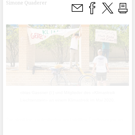
Simone Quaderer
obias Gassner (l.) und Mitglieder des «Klimastreik
Liechtenstein» an einem Klimastreik im Mai 2020.
Sie streikten, protestierten und stellten Forderungen an
die Politik: Die Klimajugend hat sich auch hierzulande
dem Vorbild Greta Thunbergs angeschlossen und so