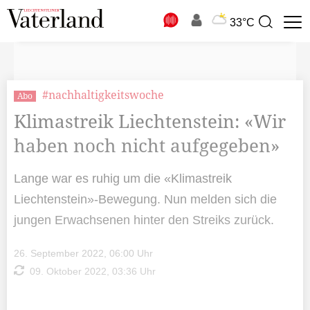
N
33°C
Suchbegriff
zur
Suche
#nachhaltigkeitswoche
Abo
Klimastreik Liechtenstein: «Wir
haben noch nicht aufgegeben»
Lange war es ruhig um die «Klimastreik
Liechtenstein»-Bewegung. Nun melden sich die
jungen Erwachsenen hinter den Streiks zurück.
26. September 2022, 06:00 Uhr
09. Oktober 2022, 03:36 Uhr