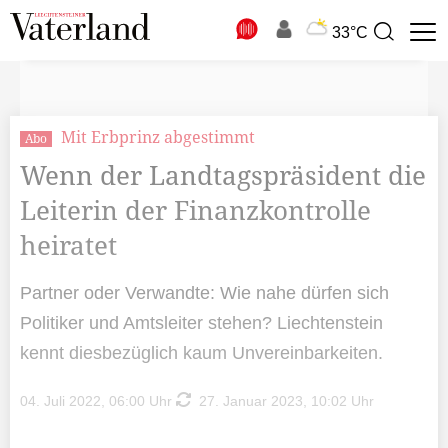
N
33°C
Suchbegriff
zur
Suche
Mit Erbprinz abgestimmt
Abo
Wenn der Landtagspräsident die
Leiterin der Finanzkontrolle
heiratet
Partner oder Verwandte: Wie nahe dürfen sich
Politiker und Amtsleiter stehen? Liechtenstein
kennt diesbezüglich kaum Unvereinbarkeiten.
04. Juli 2022, 06:00 Uhr
27. Januar 2023, 10:02 Uhr