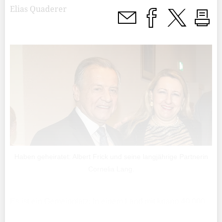
Elias Quaderer
Haben geheiratet: Albert Frick und seine langjährige Partnerin
Cornelia Lang.
Es ist ein Gemeinplatz: In einem Land mit knapp 40 000
Einwohnern kennt sich um drei Ecken fast jeder. Ein