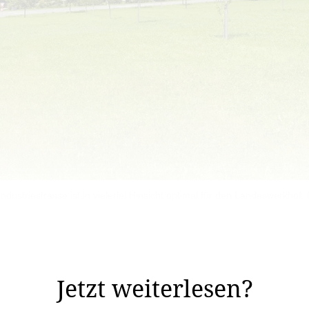
ndustriestrasse ist in vielerlei Hinsicht optimal für den Landeswerkh
he endlich ihr Ende gefunden zu haben: Die Stabsstelle
Bereich «Beschbünt» südlich der ...
Jetzt weiterlesen?