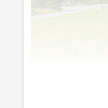
Der Standort südlich der Schaaner I
Im Juli 2024 schien eine jahrelange Suc
gemeinsam mit der Gemeinde Schaan im 