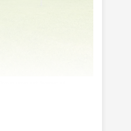
of. Doch es kamen auch Bedenken auf.
 für Staatliche Liegenschaften konnte