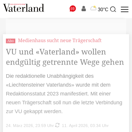
N
30°C
Suchbegriff
zur
Suche
Medienhaus sucht neue Trägerschaft
Abo
VU und «Vaterland» wollen
endgültig getrennte Wege gehen
Die redaktionelle Unabhängigkeit des
«Liechtensteiner Vaterlands» wurde mit dem
Redaktionsstatut 2023 manifestiert. Mit einer
neuen Trägerschaft soll nun die letzte Verbindung
zur VU gekappt werden.
24. März 2026, 23:59 Uhr
11. April 2026, 03:34 Uhr