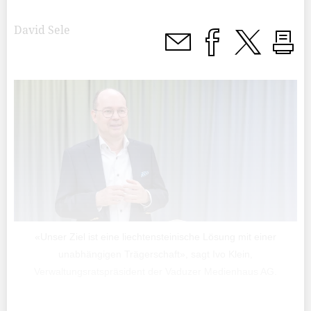
David Sele
«Unser Ziel ist eine liechtensteinische Lösung mit einer
unabhängigen Trägerschaft», sagt Ivo Klein,
Verwaltungsratspräsident der Vaduzer Medienhaus AG.